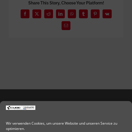
Share This Story, Choose Your Platform!
Facebook
X
Reddit
LinkedIn
WhatsApp
Tumblr
Pinterest
Vk
E-
Mail
ADRESSE:
Radsport Zimmer GmbH
Wir verwenden Cookies, um unsere Website und unseren Service zu
optimieren.