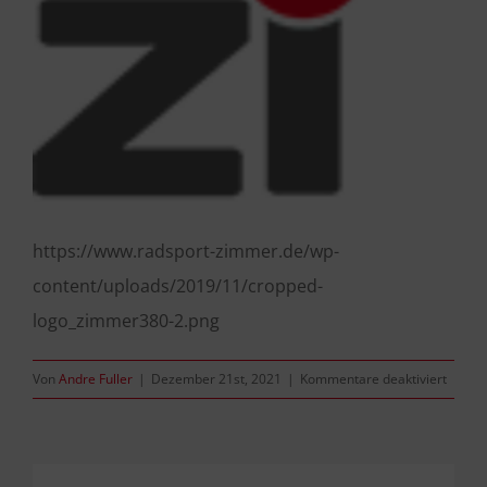
https://www.radsport-zimmer.de/wp-
content/uploads/2019/11/cropped-
logo_zimmer380-2.png
für
Von
Andre Fuller
|
Dezember 21st, 2021
|
Kommentare deaktiviert
croppe
logo_
2.png