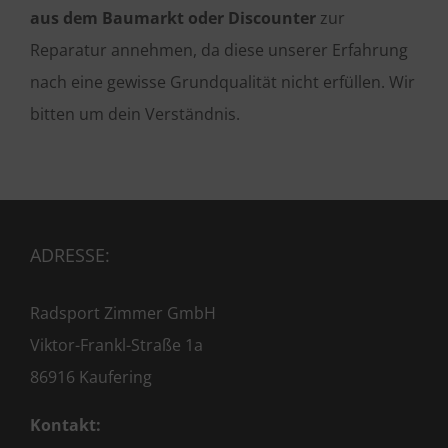
aus dem Baumarkt oder Discounter
zur
Reparatur annehmen, da diese unserer Erfahrung
nach eine gewisse Grundqualität nicht erfüllen. Wir
bitten um dein Verständnis.
ADRESSE:
Radsport Zimmer GmbH
Viktor-Frankl-Straße 1a
86916 Kaufering
Kontakt: