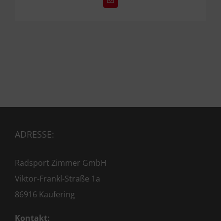
mit
E-
Mail
Erfahrung
in
Vollzeit
ADRESSE:
Radsport Zimmer GmbH
Viktor-Frankl-Straße 1a
86916 Kaufering
Kontakt: