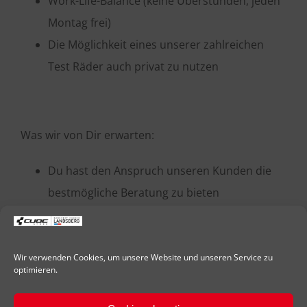
Work-Life-Balance (keine Überstunden, jeden
Montag frei)
Die Möglichkeit eines unserer zahlreichen
Test Räder auch privat zu nutzen
Was wir von Dir erwarten:
Du hast den Anspruch unseren Kunden die
bestmögliche Beratung zu bieten
Du bist motiviert und offen Dich
weiterzuentwickeln
Du bringst sich gerne mit eigenen Ideen ein
Wir verwenden Cookies, um unsere Website und unseren Service zu
optimieren.
und arbeitest eigenverantwortlich
Du bist schon richtig gut im Verkauf aber