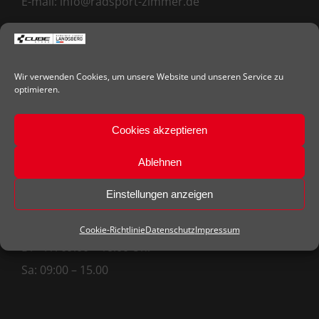
E-mail:
info@radsport-zimmer.de
ÖFFNUNGSZEITEN
Wir verwenden Cookies, um unsere Website und unseren Service zu
optimieren.
März – September
Montag: Ruhetag
Cookies akzeptieren
Di – Fr: 09:00 – 18:30 Uhr
Ablehnen
Sa: 09:00 – 15.00
Einstellungen anzeigen
Oktober – Februar
Montag: Ruhetag
Cookie-Richtlinie
Datenschutz
Impressum
Di – Fr: 09:00 – 18:00 Uhr
Sa: 09:00 – 15.00