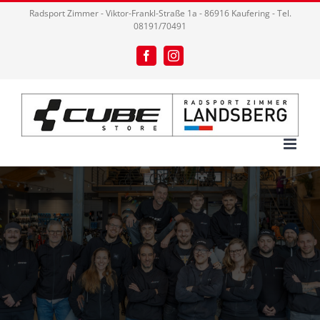
Zum
Radsport Zimmer - Viktor-Frankl-Straße 1a - 86916 Kaufering - Tel.
08191/70491
Inhalt
springen
Facebook
Instagram