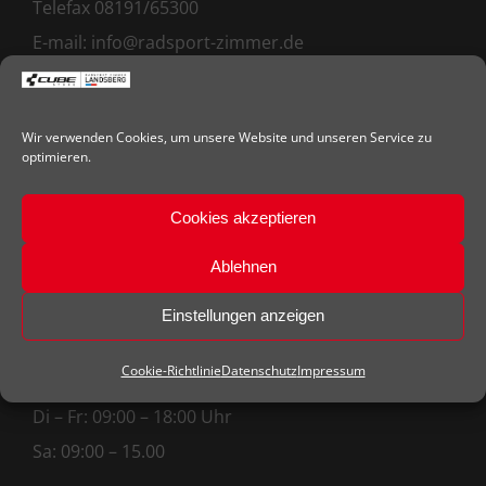
Telefax 08191/65300
E-mail:
info@radsport-zimmer.de
ÖFFNUNGSZEITEN
Wir verwenden Cookies, um unsere Website und unseren Service zu
optimieren.
März – September
Cookies akzeptieren
Montag: Ruhetag
Di – Fr: 09:00 – 18:30 Uhr
Ablehnen
Sa: 09:00 – 15.00
Einstellungen anzeigen
Oktober – Februar
Cookie-Richtlinie
Datenschutz
Impressum
Montag: Ruhetag
Di – Fr: 09:00 – 18:00 Uhr
Sa: 09:00 – 15.00